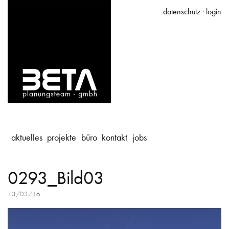
datenschutz
·
login
aktuelles
projekte
büro
kontakt
jobs
0293_Bild03
13/03/16