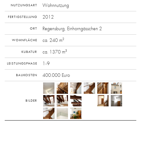
Wohnnutzung
NUTZUNGSART
2012
FERTIGSTELLUNG
Regensburg, Einhorngässchen 2
ORT
2
ca. 240 m
WOHNFLÄCHE
3
ca. 1370 m
KUBATUR
1-9
LEISTUNGSPHASE
400.000 Euro
BAUKOSTEN
BILDER