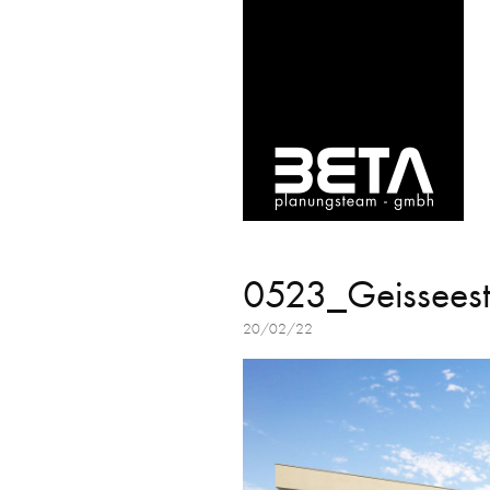
0523_Geisseest
20/02/22