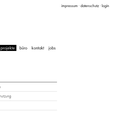
impressum
·
datenschutz
·
login
projekte
büro
kontakt
jobs
u
utzung