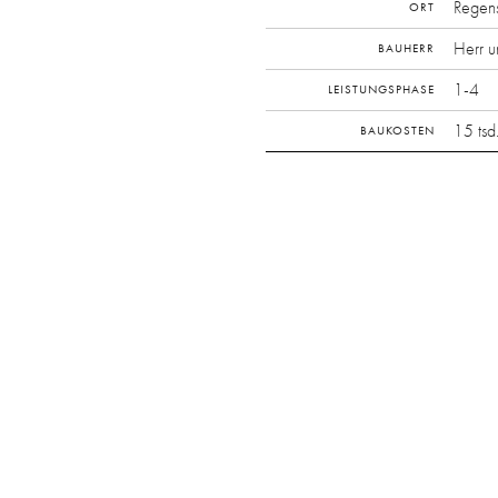
Regens
ORT
Herr u
BAUHERR
1-4
LEISTUNGSPHASE
15 tsd
BAUKOSTEN