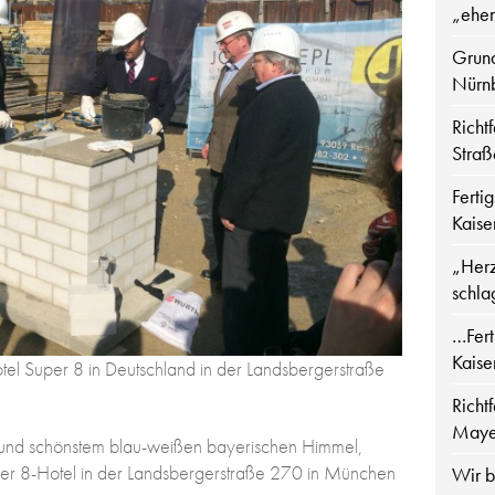
„ehe
Grund
Nürn
Richt
Straß
Ferti
Kaise
„Herz
schla
…Fert
Kaise
tel Super 8 in Deutschland in der Landsbergerstraße
Richt
Maye
n und schönstem blau-weißen bayerischen Himmel,
per 8-Hotel in der Landsbergerstraße 270 in München
Wir bi