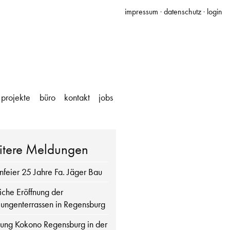
impressum
·
datenschutz
·
login
projekte
büro
kontakt
jobs
tere Meldungen
nfeier 25 Jahre Fa. Jäger Bau
liche Eröffnung der
ungenterrassen in Regensburg
nung Kokono Regensburg in der