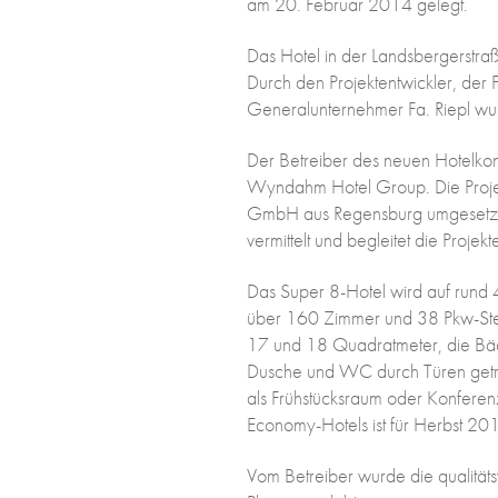
am 20. Februar 2014 gelegt.
Das Hotel in der Landsbergerstraße
Durch den Projektentwickler, de
Generalunternehmer Fa. Riepl wur
Der Betreiber des neuen Hotelkon
Wyndahm Hotel Group. Die Proje
GmbH aus Regensburg umgesetzt. C
vermittelt und begleitet die Projek
Das Super 8-Hotel wird auf rund
über 160 Zimmer und 38 Pkw-Stel
17 und 18 Quadratmeter, die Bäde
Dusche und WC durch Türen getren
als Frühstücksraum oder Konferenz
Economy-Hotels ist für Herbst 20
Vom Betreiber wurde die qualitätsv