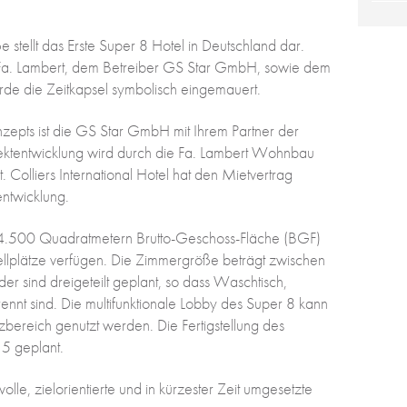
 stellt das Erste Super 8 Hotel in Deutschland dar.
r Fa. Lambert, dem Betreiber GS Star GmbH, sowie dem
de die Zeitkapsel symbolisch eingemauert.
zepts ist die GS Star GmbH mit Ihrem Partner der
ktentwicklung wird durch die Fa. Lambert Wohnbau
olliers International Hotel hat den Mietvertrag
tentwicklung.
 4.500 Quadratmetern Brutto-Geschoss-Fläche (BGF)
lplätze verfügen. Die Zimmergröße beträgt zwischen
r sind dreigeteilt geplant, so dass Waschtisch,
nt sind. Die multifunktionale Lobby des Super 8 kann
bereich genutzt werden. Die Fertigstellung des
15 geplant.
olle, zielorientierte und in kürzester Zeit umgesetzte