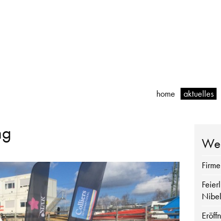
home
aktuelles
ng
Wei
Firme
Feier
Nibel
Eröff