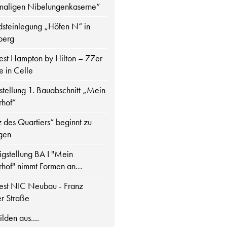
maligen Nibelungenkaserne“
steinlegung „Höfen N“ in
berg
fest Hampton by Hilton – 77er
e in Celle
gstellung 1. Bauabschnitt „Mein
rhof“
 des Quartiers“ beginnt zu
gen
igstellung BA I "Mein
rhof" nimmt Formen an…
fest NIC Neubau - Franz
r Straße
lden aus....